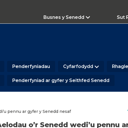
Busnes y Senedd
Sut 
Penderfyniadau
Cyfarfodydd
Rhagle
Penderfyniad ar gyfer y Seithfed Senedd
s
i’u pennu ar gyfer y Senedd nesaf
Aelodau o’r Senedd wedi’u pennu a