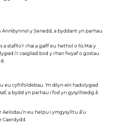
au Annibynnol y Senedd, a byddant yn parhau
affio’r rhai a gaiff eu hethol o fis Mai y
lygiad i’r casgliad bod y rhan fwyaf o gostau
d.
 eu cyfrifoldebau. Yn dilyn ein hadolygiad
 a bydd yn parhau i fod yn gysylltiedig â
’r Aelodau’n eu helpu i ymgysylltu â’u
e Caerdydd.