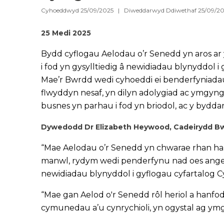
Cyhoeddwyd 25/09/2025 | Diweddarwyd Ddiwethaf 25/09/2
25 Medi 2025
Bydd cyflogau Aelodau o’r Senedd yn aros ar 
i fod yn gysylltiedig â newidiadau blynyddol 
Mae’r Bwrdd wedi cyhoeddi ei benderfyniadau a
flwyddyn nesaf, yn dilyn adolygiad ac ymgyngho
busnes yn parhau i fod yn briodol, ac y bydd
Dywedodd Dr Elizabeth Heywood, Cadeirydd Bwr
“Mae Aelodau o’r Senedd yn chwarae rhan hanf
manwl, rydym wedi penderfynu nad oes angen n
newidiadau blynyddol i gyflogau cyfartalog 
“Mae gan Aelod o'r Senedd rôl heriol a hanfod
cymunedau a’u cynrychioli, yn ogystal ag y