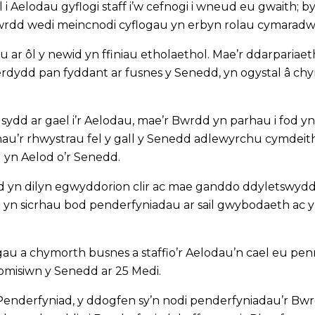
Aelodau gyflogi staff i’w cefnogi i wneud eu gwaith; by
e’r Bwrdd wedi meincnodi cyflogau yn erbyn rolau cymar
u ar ôl y newid yn ffiniau etholaethol. Mae’r ddarpariae
rdydd pan fyddant ar fusnes y Senedd, yn ogystal â chy
sydd ar gael i’r Aelodau, mae’r Bwrdd yn parhau i fod
au’r rhwystrau fel y gall y Senedd adlewyrchu cymdeith
 yn Aelod o’r Senedd.
 yn dilyn egwyddorion clir ac mae ganddo ddyletswyddau
 sicrhau bod penderfyniadau ar sail gwybodaeth ac yn y
ogau a chymorth busnes a staffio’r Aelodau’n cael eu 
misiwn y Senedd ar 25 Medi.
Penderfyniad, y ddogfen sy’n nodi penderfyniadau’r Bwrdd