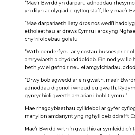
“Mae'r Bwrdd yn darparu adnoddau rhesymol i 
yn dilyn adolygiad o gyflog staff, lle y ma
“Mae darpariaeth llety dros nos wedi’i hadolyg
etholaethau ar draws Cymru i aros yng Nghae
chyfrifoldebau gofalu.
“Wrth benderfynu ar y costau busnes priodol 
amrywiaeth a chydraddoldeb. Ein nod yw lleih
beth yw ei gefndir neu ei amgylchiadau, ddod
“Drwy bob agwedd ar ein gwaith, mae’r Bwrdd
adnoddau digonol i wneud eu gwaith. Rydym yn
gynrychioli gwerth am arian i bobl Cymru.”
Mae rhagdybiaethau cyllidebol ar gyfer cyfl
manylion amdanynt yng nghyllideb ddrafft Co
Mae’r Bwrdd wrthi’n gweithio ar symleiddio’r 