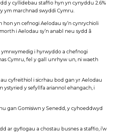
dd y cyllidebau staffio hyn yn cynyddu 2.6%
adwy ym marchnad swyddi Cymru.
th hon yn cefnogi Aelodau sy’n cynrychioli
morth i Aelodau sy’n anabl neu sydd â
 yn ymrwymedig i hyrwyddo a chefnogi
as Cymru, fel y gall unrhyw un, ni waeth
 cyfreithiol i sicrhau bod gan yr Aelodau
styried y sefyllfa ariannol ehangach, i
pennu gan Gomisiwn y Senedd, y cyhoeddwyd
 ar gyflogau a chostau busnes a staffio, i’w