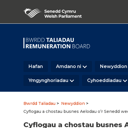
Hafan
Amdano ni
Newyddion
Ymgynghoriadau
Cyhoeddiadau
Bwrdd Taliadau
Newyddion
Cyflogau a chostau busnes Aelodau o’r Senedd wed
Cyflogau a chostau busnes 