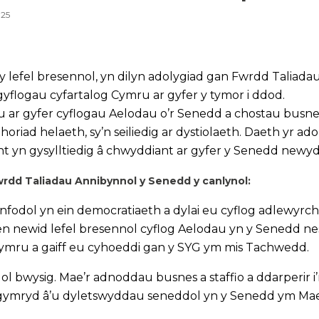
025
y lefel bresennol, yn dilyn adolygiad gan Fwrdd Taliad
i gyflogau cyfartalog Cymru ar gyfer y tymor i ddod.
r gyfer cyflogau Aelodau o’r Senedd a chostau busnes a st
riad helaeth, sy’n seiliedig ar dystiolaeth. Daeth yr ado
ant yn gysylltiedig â chwyddiant ar gyfer y Senedd newyd
dd Taliadau Annibynnol y Senedd y canlynol:
odol yn ein democratiaeth a dylai eu cyflog adlewyrchu
ewid lefel bresennol cyflog Aelodau yn y Senedd nesaf,
Cymru a gaiff eu cyhoeddi gan y SYG ym mis Tachwedd.
ol bwysig. Mae’r adnoddau busnes a staffio a ddarperir i
mgymryd â’u dyletswyddau seneddol yn y Senedd ym Ma