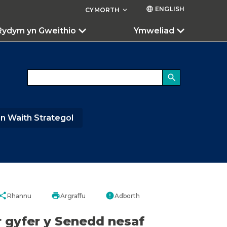
ENGLISH
language
CYMORTH
keyboard_arrow_down
Rydym yn Gweithio
Ymweliad
search
n Waith Strategol
hare
print
error
Rhannu
Argraffu
Adborth
r gyfer y Senedd nesaf