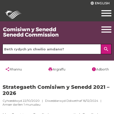
ENGLISH
language
search
share
print
error
Rhannu
Argraffu
Adborth
Strategaeth Comisiwn y Senedd 2021 –
2026
Cyhoeddwyd 22/10/2020 | Diweddarwyd Ddiwethaf 16/12/2024 |
Amser darllen
1
munudau