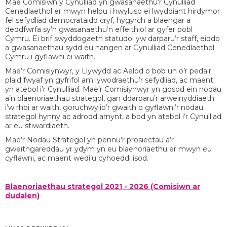
Mae Comisiwn y Cynulliad yn gwasanaethu’r Cynulliad
Cenedlaethol er mwyn helpu i hwyluso ei lwyddiant hirdymor
fel sefydliad democrataidd cryf, hygyrch a blaengar a
deddfwrfa sy’n gwasanaethu’n effeithiol ar gyfer pobl
Cymru. Ei brif swyddogaeth statudol yw darparu’r staff, eiddo
a gwasanaethau sydd eu hangen ar Gynulliad Cenedlaethol
Cymru i gyflawni ei waith.
Mae’r Comisiynwyr, y Llywydd ac Aelod o bob un o’r pedair
plaid fwyaf yn gyfrifol am lywodraethu’r sefydliad, ac maent
yn atebol i’r Cynulliad. Mae’r Comisiynwyr yn gosod ein nodau
a’n blaenoriaethau strategol, gan ddarparu’r arweinyddiaeth
i’w rhoi ar waith, goruchwylio’r gwaith o gyflawni’r nodau
strategol hynny ac adrodd arnynt, a bod yn atebol i’r Cynulliad
ar eu stiwardiaeth.
Mae’r Nodau Strategol yn pennu’r prosiectau a’r
gweithgareddau yr ydym yn eu blaenoriaethu er mwyn eu
cyflawni, ac maent wedi’u cyhoeddi isod.
Blaenoriaethau strategol 2021 - 2026 (Comisiwn ar
dudalen)