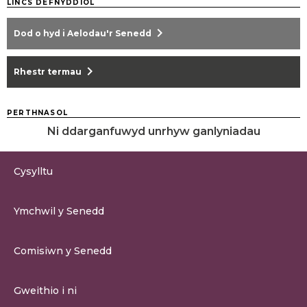
LINCS DEFNYDDIOL
chevron_right
Dod o hyd i Aelodau'r Senedd
chevron_right
Rhestr termau
PERTHNASOL
Ni ddarganfuwyd unrhyw ganlyniadau
Cysylltu
0300 200 6565
Ymchwil y Senedd
cysylltu@senedd.cymru
Hafan Ymchwil y Senedd
Cysylltu â Senedd Cymru
Comisiwn y Senedd
Erthygil Ymchwil
Adnoddau Cyfryngau
Amdan Comisiwn y Senedd
Gweithio i ni
Strwythur Sefydliad a Chyfrifoldebau