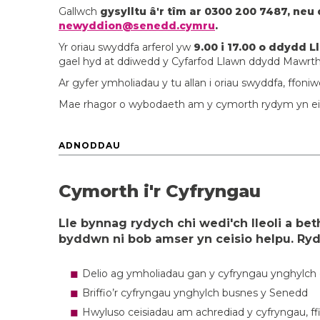
Gallwch
gysylltu â'r tîm ar 0300 200 7487, neu
newyddion@senedd.cymru
.
Yr oriau swyddfa arferol yw
9.00 i 17.00 o ddydd 
gael hyd at ddiwedd y Cyfarfod Llawn ddydd Mawrth
Ar gyfer ymholiadau y tu allan i oriau swyddfa, ffon
Mae rhagor o wybodaeth am y cymorth rydym yn ei gy
ADNODDAU
Cymorth i'r Cyfryngau
Lle bynnag rydych chi wedi'ch lleoli a b
byddwn ni bob amser yn ceisio helpu. Ry
Delio ag ymholiadau gan y cyfryngau ynghylch 
Briffio’r cyfryngau ynghylch busnes y Senedd
Hwyluso ceisiadau am achrediad y cyfryngau, ffi