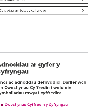
chevron_right
Ceisiadau am basys y cyfryngau
dnoddau ar gyfer y
Cyfryngau
incs ac adnoddau defnyddiol. Darllenwch
in Cwestiynau Cyffredin i weld ein
ymholiadau mwyaf cyffredin:
Cwestiynau Cyffredin y Cyfryngau