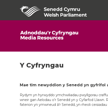
Y Cyfryngau
Mae tîm newyddion y Senedd yn gyfrifol 
Rydym yn hyrwyddo ymchwiliadau pwyllgorau craffu
wneir gan Aelodau o'r Senedd yn y Cyfarfod Llawn.
faterion yn ymwneud â'r Senedd, yn rheoli ceisiadau f