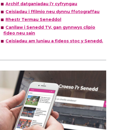
Archif datganiadau i’r cyfryngau
Ceisiadau i ffilmio neu dynnu ffotograffau
Rhestr Termau Seneddol
Canllaw i Senedd TV, gan gynnwys clipio
fideo neu sain
Ceisiadau am luniau a fideos stoc y Senedd.