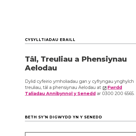
CYSYLLTIADAU ERAILL
Tâl, Treuliau a Phensiynau
Aelodau
Dylid cyfeirio ymholiadau gan y cyfryngau ynghylch
treuliau, tâl a phensiynau Aelodau at
Fwrdd
Taliadau Annibynnol y Senedd
ar 0300 200 6565.
BETH SY’N DIGWYDD YN Y SENEDD