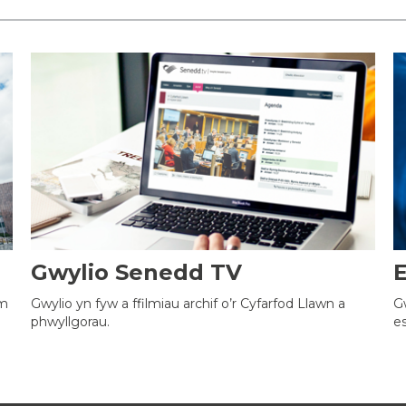
Gwylio Senedd TV
ym
Gwylio yn fyw a ffilmiau archif o’r Cyfarfod Llawn a
G
phwyllgorau.
e