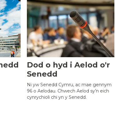
enedd
Dod o hyd i Aelod o'r
Senedd
Ni yw Senedd Cymru, ac mae gennym
96 o Aelodau. Chwech Aelod sy’n eich
cynrychioli chi yn y Senedd.