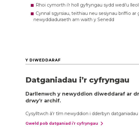
Rhoi cymorth i’r holl gyfryngau sydd wedi'u lleo
Cynnal sgyrsiau, teithiau neu sesiynau briffio a
newyddiaduraeth am waith y Senedd
Y DIWEDDARAF
Datganiadau i’r cyfryngau
Darllenwch y newyddion diweddaraf ar dr
drwy’r archif.
Cysylltwch â’r tîm newyddion i dderbyn datganiadau 
chevron_right
Gweld pob datganiad i’r cyfryngau