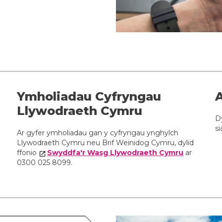
Ymholiadau Cyfryngau
Llywodraeth Cymru
D
si
Ar gyfer ymholiadau gan y cyfryngau ynghylch
Llywodraeth Cymru neu Brif Weinidog Cymru, dylid
ffonio
Swyddfa'r Wasg Llywodraeth Cymru
ar
0300 025 8099.