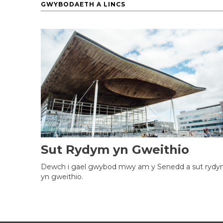
GWYBODAETH A LINCS
Sut Rydym yn Gweithio
Dewch i gael gwybod mwy am y Senedd a sut ryd
yn gweithio.