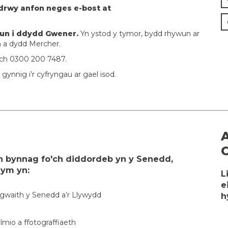
 drwy anfon neges e-bost at
Llun i ddydd Gwener.
Yn ystod y tymor, bydd rhywun ar
 a dydd Mercher.
iwch 0300 200 7487.
nnig i’r cyfryngau ar gael isod.
A
eth bynnag fo'ch diddordeb yn y Senedd,
dym yn:
L
e
gwaith y Senedd a’r Llywydd
h
lmio a ffotograffiaeth