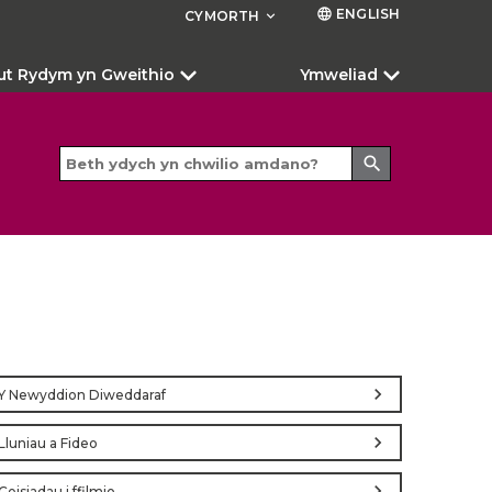
ENGLISH
language
CYMORTH
keyboard_arrow_down
ut Rydym yn Gweithio
Ymweliad
search
chevron_right
Y Newyddion Diweddaraf
chevron_right
Lluniau a Fideo
chevron_right
Ceisiadau i ffilmio