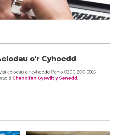
Aelodau o'r Cyhoedd
ylai aelodau o'r cyhoedd ffonio 0300 200 6565 i
arad â
Chanolfan Gyswllt y Senedd
.