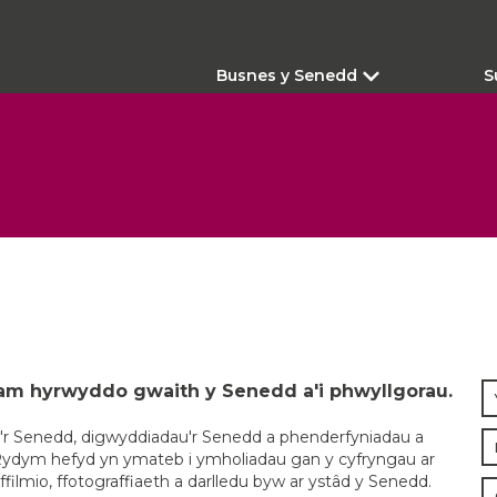
Busnes y Senedd
S
am hyrwyddo gwaith y Senedd a'i phwyllgorau.
'r Senedd, digwyddiadau'r Senedd a phenderfyniadau a
 Rydym hefyd yn ymateb i ymholiadau gan y cyfryngau ar
filmio, ffotograffiaeth a darlledu byw ar ystâd y Senedd.