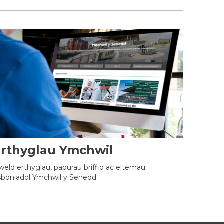
Erthyglau Ymchwil
weld erthyglau, papurau briffio ac eitemau
sboniadol Ymchwil y Senedd.