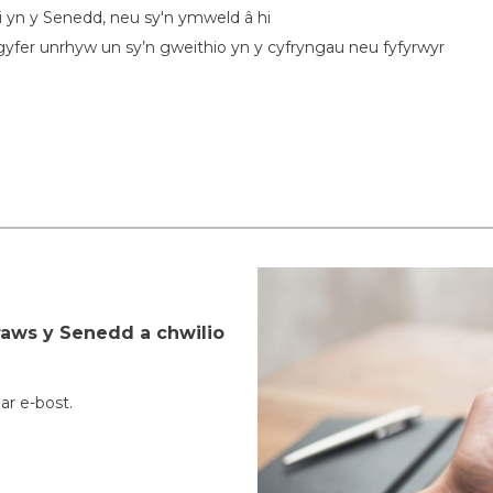
li yn y Senedd, neu sy'n ymweld â hi
r gyfer unrhyw un sy’n gweithio yn y cyfryngau neu fyfyrwyr
aws y Senedd a chwilio
ar e-bost.